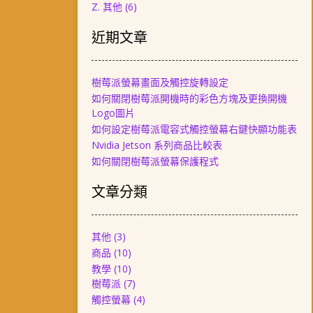
Z. 其他
(6)
近期文章
樹莓派螢幕畫面及觸控旋轉設定
如何關閉樹莓派開機時的彩色方塊及更換開機
Logo圖片
如何設定樹莓派電容式觸控螢幕右鍵快顯功能表
Nvidia Jetson 系列商品比較表
如何關閉樹莓派螢幕保護程式
文章分類
其他
(3)
商品
(10)
教學
(10)
樹莓派
(7)
觸控螢幕
(4)