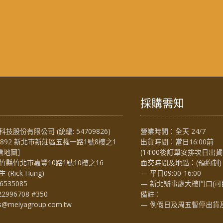
採購需知
技股份有限公司 (統編: 54709826)
營業時間：全天 24/7
4892 新北市新莊區五權一路1號8樓之1
出貨時間：當日16:00前
看地圖
］
(14:00後訂單安排次日出貨
竹縣竹北市嘉豐10路1號10樓之16
面交時間及地點：(預約制)
Rick Hung)
— 平日09:00-16:00
6535085
— 新北辦事處大樓門口(可
22996708 #350
備註：
es@meiyagroup.com.tw
— 例假日及周五暫停出貨