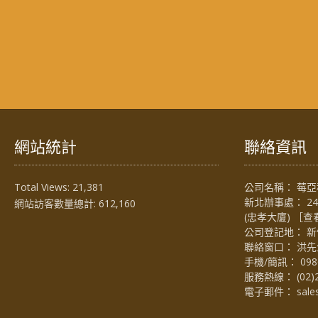
網站統計
聯絡資訊
Total Views:
21,381
公司名稱： 莓亞科
新北辦事處： 2
網站訪客數量總計:
612,160
(忠孝大廈) ［
查
公司登記地： 新
聯絡窗口： 洪先生 (
手機/簡訊：
098
服務熱線：
(02)
電子郵件：
sal