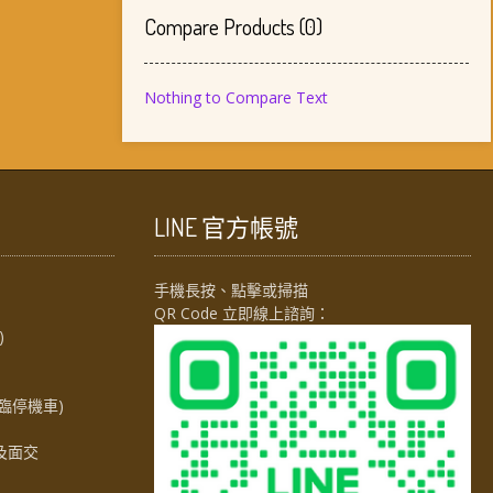
Compare Products
(
0
)
Nothing to Compare Text
LINE 官方帳號
手機長按、點擊或掃描
QR Code 立即線上諮詢：
)
臨停機車)
及面交