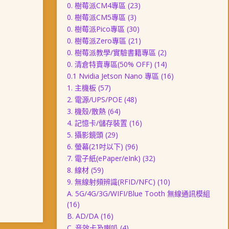
0. 樹莓派CM4專區
(23)
0. 樹莓派CM5專區
(3)
0. 樹莓派Pico專區
(30)
0. 樹莓派Zero專區
(21)
0. 樹莓派教學/實驗書籍專區
(2)
0. 清倉特賣專區(50% OFF)
(14)
0.1 Nvidia Jetson Nano 專區
(16)
1. 主機板
(57)
2. 電源/UPS/POE
(48)
3. 機殼/散熱
(64)
4. 記憶卡/儲存裝置
(16)
5. 攝影鏡頭
(29)
6. 螢幕(21吋以下)
(96)
7. 電子紙(ePaper/eInk)
(32)
8. 線材
(59)
9. 無線射頻辨識(RFID/NFC)
(10)
A. 5G/4G/3G/WIFI/Blue Tooth 無線通訊模組
(16)
B. AD/DA
(16)
C. 音效卡及喇叭
(4)