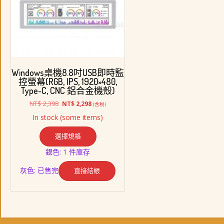
Windows桌機8.8吋USB即時監
控螢幕(RGB, IPS, 1920×480,
Type-C, CNC 鋁合金機殼)
原
目
NT$
2,398
NT$
2,298
(含稅)
始
前
In stock (some items)
價
價
此
格：
格：
選擇規格
產
NT$ 2,398。
NT$ 2,298。
品
銀色: 1 件庫存
有
多
灰色: 已售完
直接結帳
種
款
式。
可
在