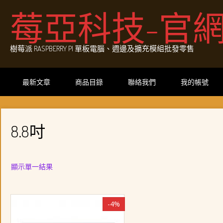
Skip
莓亞科技-官
to
content
樹莓派 RASPBERRY PI 單板電腦、週邊及擴充模組批發零售
最新文章
商品目錄
聯絡我們
我的帳號
8.8吋
顯示單一結果
-4%