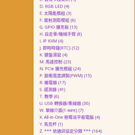
D. RGB LED
(4)
E. 太陽能模組
(3)
F. 雷射測距模組
(6)
G. GPIO 擴充板
(13)
H. 自走車/機械手臂
(8)
I. IP KVM
(4)
J. 即時時鐘(RTC)
(12)
K. 鍵盤滑鼠
(4)
M. 馬達控制
(23)
N. PCIe 擴充模組
(24)
P. 脈衝寬度調製(PWM)
(15)
R. 繼電器
(17)
S. 感測器
(41)
T. 教學
(6)
U. USB 轉換器/集線器
(30)
W. 單線介面(1-wire)
(7)
X. All-in-One 樹莓派平板電腦
(4)
Y. 馬克杯
(1)
Z. *** 依通訊協定分類 ***
(164)