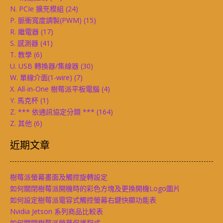
N. PCIe 擴充模組
(24)
P. 脈衝寬度調製(PWM)
(15)
R. 繼電器
(17)
S. 感測器
(41)
T. 教學
(6)
U. USB 轉換器/集線器
(30)
W. 單線介面(1-wire)
(7)
X. All-in-One 樹莓派平板電腦
(4)
Y. 馬克杯
(1)
Z. *** 依通訊協定分類 ***
(164)
Z. 其他
(6)
近期文章
樹莓派螢幕畫面及觸控旋轉設定
如何關閉樹莓派開機時的彩色方塊及更換開機Logo圖片
如何設定樹莓派電容式觸控螢幕右鍵快顯功能表
Nvidia Jetson 系列商品比較表
如何關閉樹莓派螢幕保護程式