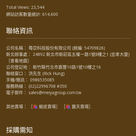
Total Views:
23,544
網站訪客數量總計:
614,600
聯絡資訊
公司名稱： 莓亞科技股份有限公司 (統編: 54709826)
新北辦事處： 24892 新北市新莊區五權一路1號8樓之1 (忠孝大廈)
［
查看地圖
］
公司登記地： 新竹縣竹北市嘉豐10路1號10樓之16
聯絡窗口： 洪先生 (Rick Hung)
手機/簡訊：
0986535085
服務熱線：
(02)22996708 #350
電子郵件：
sales@meiyagroup.com.tw
其他賣場： ［
蝦皮賣場
］ ［
露天賣場］
採購需知