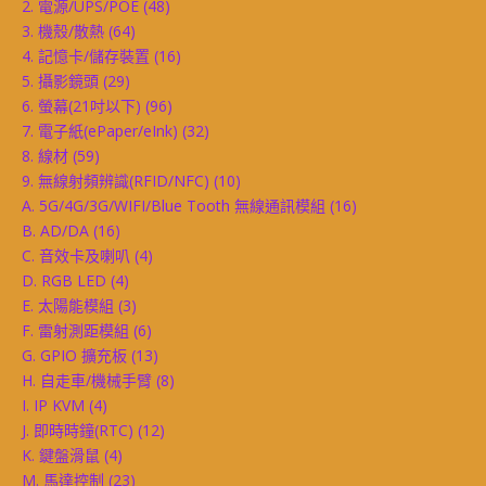
2. 電源/UPS/POE
(48)
3. 機殼/散熱
(64)
4. 記憶卡/儲存裝置
(16)
5. 攝影鏡頭
(29)
6. 螢幕(21吋以下)
(96)
7. 電子紙(ePaper/eInk)
(32)
8. 線材
(59)
9. 無線射頻辨識(RFID/NFC)
(10)
A. 5G/4G/3G/WIFI/Blue Tooth 無線通訊模組
(16)
B. AD/DA
(16)
C. 音效卡及喇叭
(4)
D. RGB LED
(4)
E. 太陽能模組
(3)
F. 雷射測距模組
(6)
G. GPIO 擴充板
(13)
H. 自走車/機械手臂
(8)
I. IP KVM
(4)
J. 即時時鐘(RTC)
(12)
K. 鍵盤滑鼠
(4)
M. 馬達控制
(23)