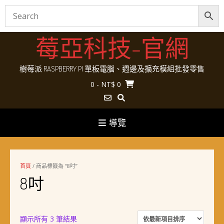
Skip
莓亞科技-官網
to
content
樹莓派 RASPBERRY PI 單板電腦、週邊及擴充模組批發零售
0
- NT$ 0
導覽
首頁
/ 商品標籤為 “8吋”
8吋
依
顯示所有 3 筆結果