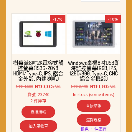
最
新
項
-17%
-10%
目
排
序
樹莓派8吋2K電容式觸
Windows桌機8吋USB即
控螢幕(1536×2048,
時監控螢幕(RGB, IPS,
HDMI/Type-C, IPS, 鋁合
1280×800, Type-C, CNC
金外殼, 內建喇叭)
鋁合金機殼)
原
目
原
目
NT$
4,680
NT$
2,198
NT$
3,880
NT$
1,988
(含稅)
(含稅)
始
前
始
前
貨號: 23740
In stock (some items)
價
價
價
價
2 件庫存
格：
格：
格：
格：
直接結帳
NT$ 4,680。
NT$ 3,880。
NT$ 2,198。
NT$ 1,988。
直接結帳
此
選擇規格
產
加入購物車
品
銀色: 1 件庫存