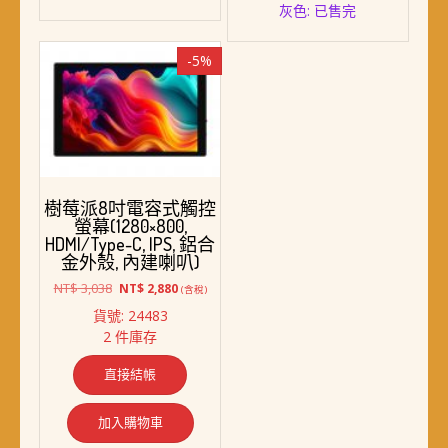
有
灰色: 已售完
多
種
-5%
款
式。
可
在
產
品
頁
樹莓派8吋電容式觸控
面
螢幕(1280×800,
選
HDMI/Type-C, IPS, 鋁合
擇
金外殼, 內建喇叭)
選
原
目
NT$
3,038
NT$
2,880
(含稅)
項
始
前
貨號: 24483
價
價
2 件庫存
格：
格：
NT$ 3,038。
NT$ 2,880。
直接結帳
加入購物車