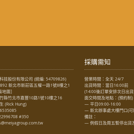
採購需知
技股份有限公司 (統編: 54709826)
營業時間：全天 24/7
4892 新北市新莊區五權一路1號8樓之1
出貨時間：當日16:00前
看地圖
］
(14:00後訂單安排次日出貨
竹縣竹北市嘉豐10路1號10樓之16
面交時間及地點：(預約制)
Rick Hung)
— 平日09:00-16:00
6535085
— 新北辦事處大樓門口(可
22996708 #350
備註：
es@meiyagroup.com.tw
— 例假日及周五暫停出貨