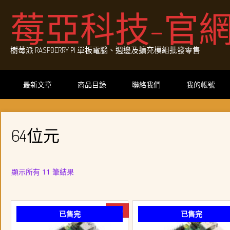
Skip
莓亞科技-官
to
content
樹莓派 RASPBERRY PI 單板電腦、週邊及擴充模組批發零售
最新文章
商品目錄
聯絡我們
我的帳號
64位元
依
顯示所有 11 筆結果
最
新
項
-7%
已售完
已售完
目
排