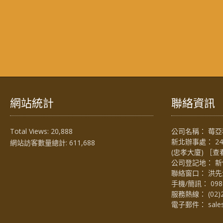
網站統計
聯絡資訊
Total Views:
20,888
公司名稱： 莓亞科
新北辦事處： 2
網站訪客數量總計:
611,688
(忠孝大廈) ［
查
公司登記地： 新
聯絡窗口： 洪先生 (
手機/簡訊：
098
服務熱線：
(02)
電子郵件：
sal