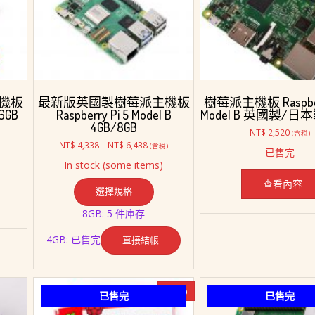
機板
最新版英國製樹莓派主機板
樹莓派主機板 Raspberr
16GB
Raspberry Pi 5 Model B
Model B 英國製/日
4GB/8GB
NT$
2,520
(含稅)
價
NT$
4,338
–
NT$
6,438
(含稅)
已售完
格
In stock (some items)
範
此
圍：
查看內容
選擇規格
產
NT$ 4,338
品
到
8GB: 5 件庫存
NT$ 6,438
有
多
4GB: 已售完
直接結帳
種
款
式。
-13%
已售完
已售完
可
在