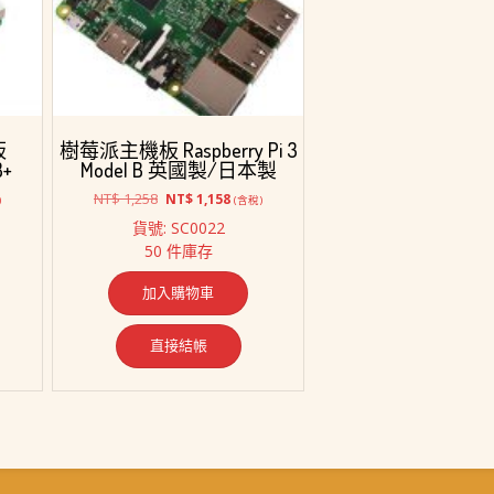
板
樹莓派主機板 Raspberry Pi 3
B+
Model B 英國製/日本製
原
目
NT$
1,258
NT$
1,158
)
(含稅)
始
前
貨號: SC0022
價
價
50 件庫存
格：
格：
1,638。
NT$ 1,258。
NT$ 1,158。
加入購物車
直接結帳