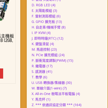
D. RGB LED
(4)
E. 太陽能模組
(3)
F. 雷射測距模組
(6)
G. GPIO 擴充板
(13)
H. 自走車/機械手臂
(8)
I. IP KVM
(4)
派主機板
J. 即時時鐘(RTC)
(12)
 B (2GB,
K. 鍵盤滑鼠
(4)
M. 馬達控制
(23)
N. PCIe 擴充模組
(24)
P. 脈衝寬度調製(PWM)
(15)
R. 繼電器
(17)
S. 感測器
(41)
T. 教學
(6)
U. USB 轉換器/集線器
(30)
W. 單線介面(1-wire)
(7)
X. All-in-One 樹莓派平板電腦
(4)
Y. 馬克杯
(1)
Z. *** 依通訊協定分類 ***
(164)