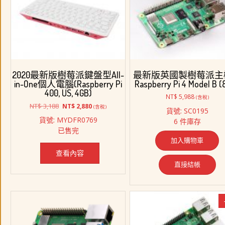
2020最新版樹莓派鍵盤型All-
最新版英國製樹莓派主
in-One個人電腦(Raspberry Pi
Raspberry Pi 4 Model B (
400, US, 4GB)
NT$
5,988
(含稅)
原
目
NT$
3,188
NT$
2,880
(含稅)
貨號: SC0195
始
前
貨號: MYDFR0769
6 件庫存
價
價
已售完
格：
格：
加入購物車
NT$ 3,188。
NT$ 2,880。
查看內容
直接結帳