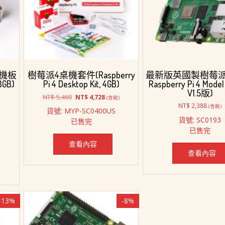
產
品
頁
面
選
擇
選
機板
樹莓派4桌機套件(Raspberry
最新版英國製樹莓
項
8GB)
Pi 4 Desktop Kit, 4GB)
Raspberry Pi 4 Model
V1.5版)
原
目
NT$
5,460
NT$
4,728
(含稅)
始
前
NT$
2,388
(含稅)
貨號: MYP-SC0400US
價
價
貨號: SC0193
已售完
格：
格：
已售完
NT$ 5,460。
NT$ 4,728。
查看內容
查看內容
-13%
-8%