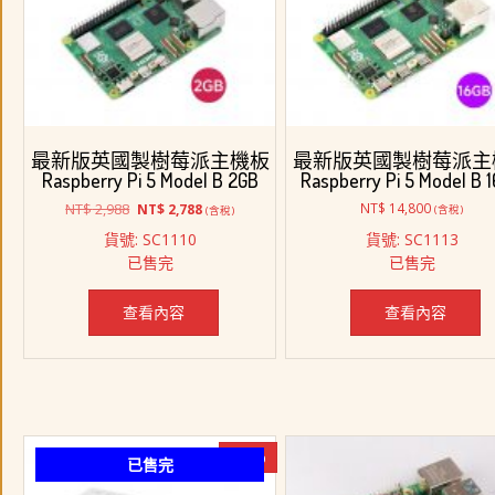
序
最新版英國製樹莓派主機板
最新版英國製樹莓派主
Raspberry Pi 5 Model B 2GB
Raspberry Pi 5 Model B 
原
目
NT$
2,988
NT$
14,800
NT$
2,788
(含稅)
(含稅)
始
前
貨號: SC1110
貨號: SC1113
價
價
已售完
已售完
格：
格：
NT$ 2,988。
NT$ 2,788。
查看內容
查看內容
-10%
已售完