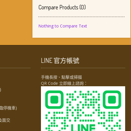
Compare Products
(
0
)
Nothing to Compare Text
LINE 官方帳號
手機長按、點擊或掃描
QR Code 立即線上諮詢：
)
臨停機車)
及面交