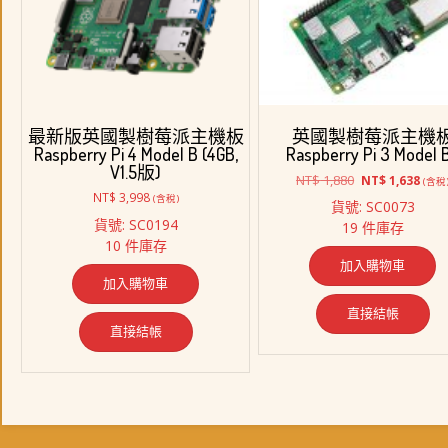
最新版英國製樹莓派主機板
英國製樹莓派主機
Raspberry Pi 4 Model B (4GB,
Raspberry Pi 3 Model 
V1.5版)
原
目
NT$
1,880
NT$
1,638
(含稅
始
前
NT$
3,998
(含稅)
貨號: SC0073
價
價
貨號: SC0194
19 件庫存
格：
格：
10 件庫存
NT$ 1,880。
NT$ 
加入購物車
加入購物車
直接結帳
直接結帳