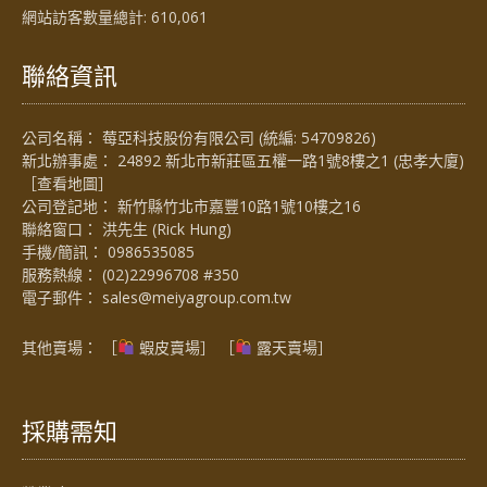
網站訪客數量總計:
610,061
聯絡資訊
公司名稱： 莓亞科技股份有限公司 (統編: 54709826)
新北辦事處： 24892 新北市新莊區五權一路1號8樓之1 (忠孝大廈)
［
查看地圖
］
公司登記地： 新竹縣竹北市嘉豐10路1號10樓之16
聯絡窗口： 洪先生 (Rick Hung)
手機/簡訊：
0986535085
服務熱線：
(02)22996708 #350
電子郵件：
sales@meiyagroup.com.tw
其他賣場： ［
蝦皮賣場
］ ［
露天賣場］
採購需知