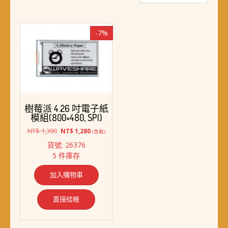
-7%
樹莓派 4.26 吋電子紙
模組(800×480, SPI)
原
目
NT$
1,380
NT$
1,280
(含稅)
始
前
貨號: 26376
價
價
5 件庫存
格：
格：
NT$ 1,380。
NT$ 1,280。
加入購物車
直接結帳