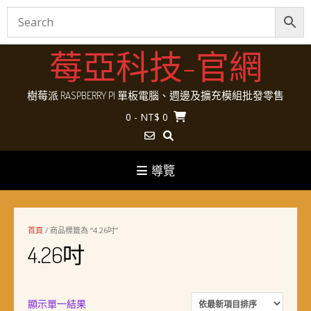
Skip
莓亞科技-官網
to
content
樹莓派 RASPBERRY PI 單板電腦、週邊及擴充模組批發零售
0
- NT$ 0
導覽
首頁
/ 商品標籤為 “4.26吋”
4.26吋
顯示單一結果