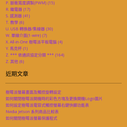
P. 脈衝寬度調製(PWM)
(15)
R. 繼電器
(17)
S. 感測器
(41)
T. 教學
(6)
U. USB 轉換器/集線器
(30)
W. 單線介面(1-wire)
(7)
X. All-in-One 樹莓派平板電腦
(4)
Y. 馬克杯
(1)
Z. *** 依通訊協定分類 ***
(164)
Z. 其他
(6)
近期文章
樹莓派螢幕畫面及觸控旋轉設定
如何關閉樹莓派開機時的彩色方塊及更換開機Logo圖片
如何設定樹莓派電容式觸控螢幕右鍵快顯功能表
Nvidia Jetson 系列商品比較表
如何關閉樹莓派螢幕保護程式