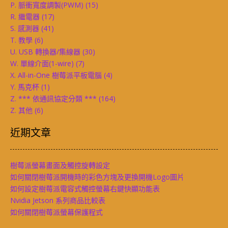
P. 脈衝寬度調製(PWM)
(15)
R. 繼電器
(17)
S. 感測器
(41)
T. 教學
(6)
U. USB 轉換器/集線器
(30)
W. 單線介面(1-wire)
(7)
X. All-in-One 樹莓派平板電腦
(4)
Y. 馬克杯
(1)
Z. *** 依通訊協定分類 ***
(164)
Z. 其他
(6)
近期文章
樹莓派螢幕畫面及觸控旋轉設定
如何關閉樹莓派開機時的彩色方塊及更換開機Logo圖片
如何設定樹莓派電容式觸控螢幕右鍵快顯功能表
Nvidia Jetson 系列商品比較表
如何關閉樹莓派螢幕保護程式