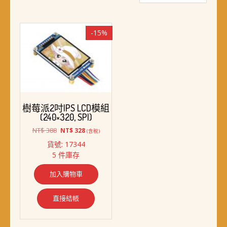
-15%
樹莓派2吋IPS LCD模組
(240×320, SPI)
原
目
NT$
388
NT$
328
(含稅)
始
前
貨號: 17344
價
價
5 件庫存
格：
格：
NT$ 388。
NT$ 328。
加入購物車
直接結帳