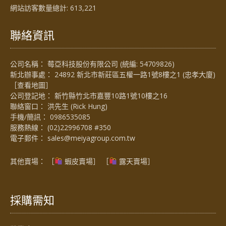
網站訪客數量總計:
613,221
聯絡資訊
公司名稱： 莓亞科技股份有限公司 (統編: 54709826)
新北辦事處： 24892 新北市新莊區五權一路1號8樓之1 (忠孝大廈)
［
查看地圖
］
公司登記地： 新竹縣竹北市嘉豐10路1號10樓之16
聯絡窗口： 洪先生 (Rick Hung)
手機/簡訊：
0986535085
服務熱線：
(02)22996708 #350
電子郵件：
sales@meiyagroup.com.tw
其他賣場： ［
蝦皮賣場
］ ［
露天賣場］
採購需知