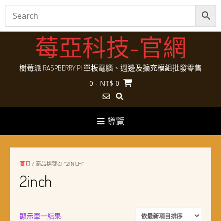
Skip
莓亞科技-官網
to
content
樹莓派 RASPBERRY PI 單板電腦、週邊及擴充模組批發零售
0
- NT$ 0
導覽
首頁
/ 商品標籤為 “2INCH”
2inch
顯示單一結果