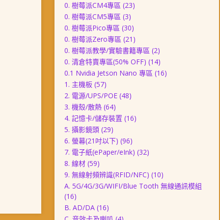
0. 樹莓派CM4專區
(23)
0. 樹莓派CM5專區
(3)
0. 樹莓派Pico專區
(30)
0. 樹莓派Zero專區
(21)
0. 樹莓派教學/實驗書籍專區
(2)
0. 清倉特賣專區(50% OFF)
(14)
0.1 Nvidia Jetson Nano 專區
(16)
1. 主機板
(57)
2. 電源/UPS/POE
(48)
3. 機殼/散熱
(64)
4. 記憶卡/儲存裝置
(16)
5. 攝影鏡頭
(29)
6. 螢幕(21吋以下)
(96)
7. 電子紙(ePaper/eInk)
(32)
8. 線材
(59)
9. 無線射頻辨識(RFID/NFC)
(10)
A. 5G/4G/3G/WIFI/Blue Tooth 無線通訊模組
(16)
B. AD/DA
(16)
C. 音效卡及喇叭
(4)