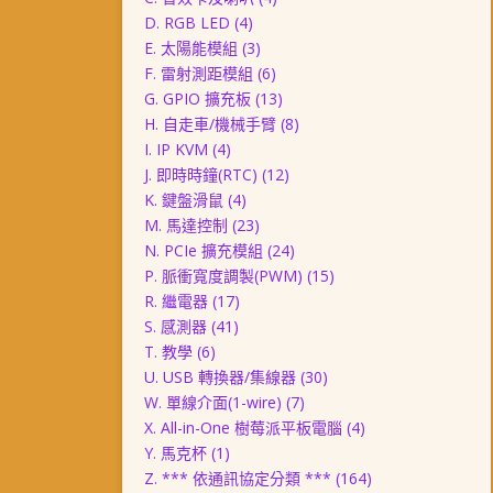
D. RGB LED
(4)
E. 太陽能模組
(3)
F. 雷射測距模組
(6)
G. GPIO 擴充板
(13)
H. 自走車/機械手臂
(8)
I. IP KVM
(4)
J. 即時時鐘(RTC)
(12)
K. 鍵盤滑鼠
(4)
M. 馬達控制
(23)
N. PCIe 擴充模組
(24)
P. 脈衝寬度調製(PWM)
(15)
R. 繼電器
(17)
S. 感測器
(41)
T. 教學
(6)
U. USB 轉換器/集線器
(30)
W. 單線介面(1-wire)
(7)
X. All-in-One 樹莓派平板電腦
(4)
Y. 馬克杯
(1)
Z. *** 依通訊協定分類 ***
(164)