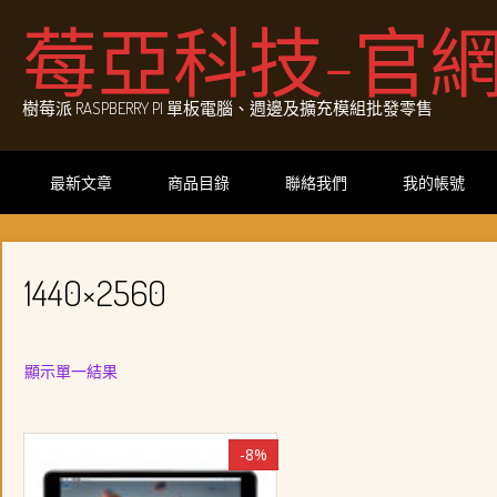
Skip
莓亞科技-官
to
content
樹莓派 RASPBERRY PI 單板電腦、週邊及擴充模組批發零售
最新文章
商品目錄
聯絡我們
我的帳號
1440×2560
顯示單一結果
-8%