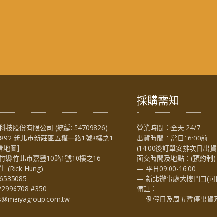
採購需知
技股份有限公司 (統編: 54709826)
營業時間：全天 24/7
4892 新北市新莊區五權一路1號8樓之1
出貨時間：當日16:00前
看地圖
］
(14:00後訂單安排次日出貨
竹縣竹北市嘉豐10路1號10樓之16
面交時間及地點：(預約制)
Rick Hung)
— 平日09:00-16:00
6535085
— 新北辦事處大樓門口(可
22996708 #350
備註：
es@meiyagroup.com.tw
— 例假日及周五暫停出貨