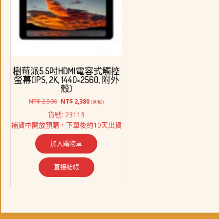
樹莓派5.5吋HDMI電容式觸控
螢幕(IPS, 2K, 1440×2560, 附外
殼)
原
目
NT$
2,580
NT$
2,380
(含稅)
始
前
貨號: 23113
價
價
補貨中開放預購，下單後約10天出貨
格：
格：
NT$ 2,580。
NT$ 2,380。
加入購物車
直接結帳