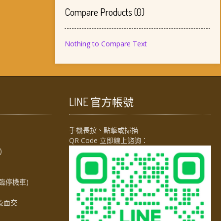
Compare Products
(
0
)
Nothing to Compare Text
LINE 官方帳號
手機長按、點擊或掃描
QR Code 立即線上諮詢：
)
臨停機車)
及面交