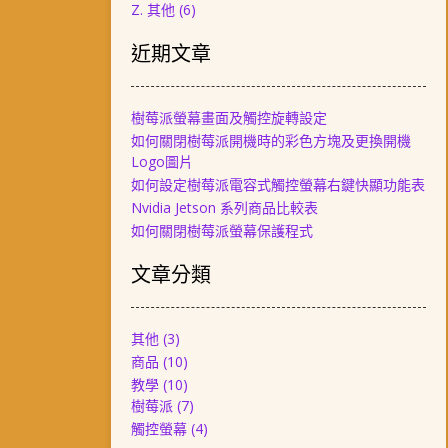
Z. 其他
(6)
近期文章
樹莓派螢幕畫面及觸控旋轉設定
如何關閉樹莓派開機時的彩色方塊及更換開機
Logo圖片
如何設定樹莓派電容式觸控螢幕右鍵快顯功能表
Nvidia Jetson 系列商品比較表
如何關閉樹莓派螢幕保護程式
文章分類
其他
(3)
商品
(10)
教學
(10)
樹莓派
(7)
觸控螢幕
(4)