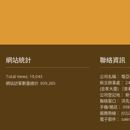
網站統計
聯絡資訊
Total Views:
19,043
公司名稱： 莓亞科
新北辦事處： 2
網站訪客數量總計:
609,265
(忠孝大廈) ［
查
公司登記地： 新
聯絡窗口： 洪先生 (
手機/簡訊：
098
服務熱線：
(02)
電子郵件：
sal