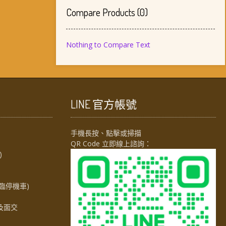
Compare Products
(
0
)
Nothing to Compare Text
LINE 官方帳號
手機長按、點擊或掃描
QR Code 立即線上諮詢：
)
臨停機車)
及面交