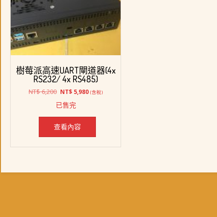
樹莓派高速UART閘道器(4x
RS232/ 4x RS485)
原
目
NT$
6,200
NT$
5,980
(含稅)
始
前
已售完
價
價
格：
格：
NT$ 6,200。
NT$ 5,980。
查看內容