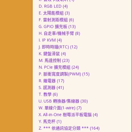
D. RGB LED
(4)
E. 太陽能模組
(3)
F. 雷射測距模組
(6)
G. GPIO 擴充板
(13)
H. 自走車/機械手臂
(8)
I. IP KVM
(4)
J. 即時時鐘(RTC)
(12)
K. 鍵盤滑鼠
(4)
M. 馬達控制
(23)
N. PCIe 擴充模組
(24)
P. 脈衝寬度調製(PWM)
(15)
R. 繼電器
(17)
S. 感測器
(41)
T. 教學
(6)
U. USB 轉換器/集線器
(30)
W. 單線介面(1-wire)
(7)
X. All-in-One 樹莓派平板電腦
(4)
Y. 馬克杯
(1)
Z. *** 依通訊協定分類 ***
(164)