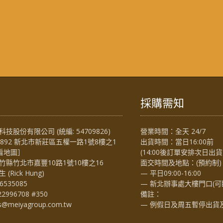
採購需知
技股份有限公司 (統編: 54709826)
營業時間：全天 24/7
4892 新北市新莊區五權一路1號8樓之1
出貨時間：當日16:00前
看地圖
］
(14:00後訂單安排次日出貨
竹縣竹北市嘉豐10路1號10樓之16
面交時間及地點：(預約制)
Rick Hung)
— 平日09:00-16:00
6535085
— 新北辦事處大樓門口(可
22996708 #350
備註：
es@meiyagroup.com.tw
— 例假日及周五暫停出貨