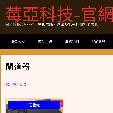
Skip
莓亞科技-官
to
content
樹莓派 RASPBERRY PI 單板電腦、週邊及擴充模組批發零售
最新文章
商品目錄
聯絡我們
我的帳號
閘道器
顯示單一結果
-4%
已售完