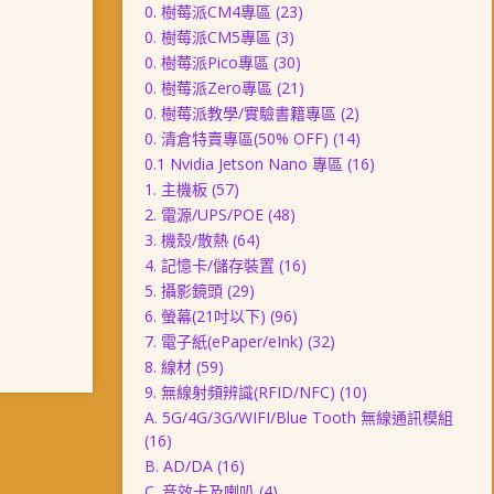
0. 樹莓派CM4專區
(23)
0. 樹莓派CM5專區
(3)
0. 樹莓派Pico專區
(30)
0. 樹莓派Zero專區
(21)
0. 樹莓派教學/實驗書籍專區
(2)
0. 清倉特賣專區(50% OFF)
(14)
0.1 Nvidia Jetson Nano 專區
(16)
1. 主機板
(57)
2. 電源/UPS/POE
(48)
3. 機殼/散熱
(64)
4. 記憶卡/儲存裝置
(16)
5. 攝影鏡頭
(29)
6. 螢幕(21吋以下)
(96)
7. 電子紙(ePaper/eInk)
(32)
8. 線材
(59)
9. 無線射頻辨識(RFID/NFC)
(10)
A. 5G/4G/3G/WIFI/Blue Tooth 無線通訊模組
(16)
B. AD/DA
(16)
C. 音效卡及喇叭
(4)