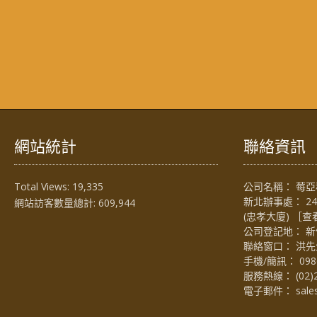
網站統計
聯絡資訊
Total Views:
19,335
公司名稱： 莓亞科
新北辦事處： 2
網站訪客數量總計:
609,944
(忠孝大廈) ［
查
公司登記地： 新
聯絡窗口： 洪先生 (
手機/簡訊：
098
服務熱線：
(02)
電子郵件：
sal