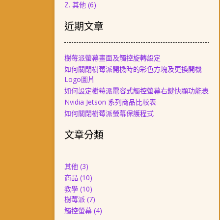
Z. 其他
(6)
近期文章
樹莓派螢幕畫面及觸控旋轉設定
如何關閉樹莓派開機時的彩色方塊及更換開機
Logo圖片
如何設定樹莓派電容式觸控螢幕右鍵快顯功能表
Nvidia Jetson 系列商品比較表
如何關閉樹莓派螢幕保護程式
文章分類
其他
(3)
商品
(10)
教學
(10)
樹莓派
(7)
觸控螢幕
(4)