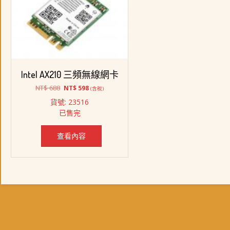
Intel AX210 三頻無線網卡
原
目
NT$
688
NT$
598
(含稅)
始
前
貨號: 23516
價
價
已售完
格：
格：
NT$ 688。
NT$ 598。
查看內容