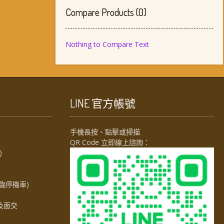
Compare Products
(
0
)
Nothing to Compare Text
LINE 官方帳號
手機長按、點擊或掃描
QR Code 立即線上諮詢：
)
臨停機車)
及面交