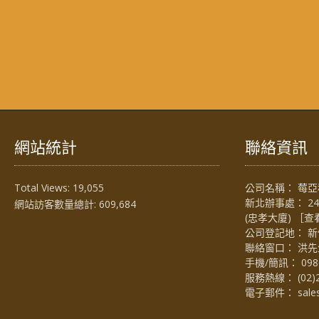
網站統計
聯絡資訊
Total Views:
19,055
公司名稱： 莓亞科
新北辦事處： 2
網站訪客數量總計:
609,684
(忠孝大廈) ［
查
公司登記地： 新
聯絡窗口： 洪先生 (
手機/簡訊：
098
服務熱線：
(02)
電子郵件：
sal