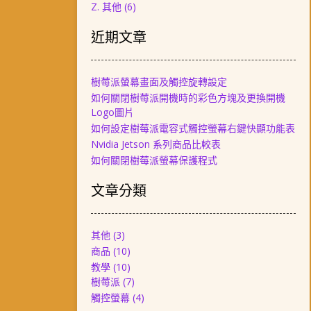
Z. 其他
(6)
近期文章
樹莓派螢幕畫面及觸控旋轉設定
如何關閉樹莓派開機時的彩色方塊及更換開機
Logo圖片
如何設定樹莓派電容式觸控螢幕右鍵快顯功能表
Nvidia Jetson 系列商品比較表
如何關閉樹莓派螢幕保護程式
文章分類
其他
(3)
商品
(10)
教學
(10)
樹莓派
(7)
觸控螢幕
(4)