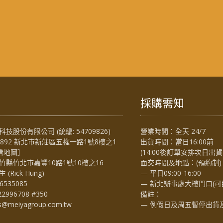
採購需知
技股份有限公司 (統編: 54709826)
營業時間：全天 24/7
4892 新北市新莊區五權一路1號8樓之1
出貨時間：當日16:00前
看地圖
］
(14:00後訂單安排次日出貨
竹縣竹北市嘉豐10路1號10樓之16
面交時間及地點：(預約制)
Rick Hung)
— 平日09:00-16:00
6535085
— 新北辦事處大樓門口(可
22996708 #350
備註：
es@meiyagroup.com.tw
— 例假日及周五暫停出貨