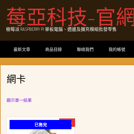
Skip
莓亞科技-官
to
content
樹莓派 RASPBERRY PI 單板電腦、週邊及擴充模組批發零售
最新文章
商品目錄
聯絡我們
我的帳號
網卡
顯示單一結果
-13%
已售完