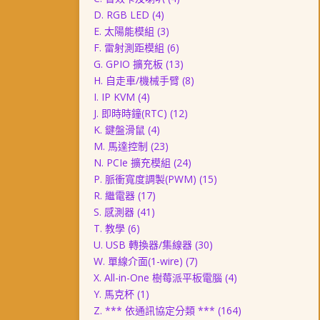
D. RGB LED
(4)
E. 太陽能模組
(3)
F. 雷射測距模組
(6)
G. GPIO 擴充板
(13)
H. 自走車/機械手臂
(8)
I. IP KVM
(4)
J. 即時時鐘(RTC)
(12)
K. 鍵盤滑鼠
(4)
M. 馬達控制
(23)
N. PCIe 擴充模組
(24)
P. 脈衝寬度調製(PWM)
(15)
R. 繼電器
(17)
S. 感測器
(41)
T. 教學
(6)
U. USB 轉換器/集線器
(30)
W. 單線介面(1-wire)
(7)
X. All-in-One 樹莓派平板電腦
(4)
Y. 馬克杯
(1)
Z. *** 依通訊協定分類 ***
(164)