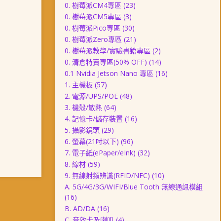
0. 樹莓派CM4專區
(23)
0. 樹莓派CM5專區
(3)
0. 樹莓派Pico專區
(30)
0. 樹莓派Zero專區
(21)
0. 樹莓派教學/實驗書籍專區
(2)
0. 清倉特賣專區(50% OFF)
(14)
0.1 Nvidia Jetson Nano 專區
(16)
1. 主機板
(57)
2. 電源/UPS/POE
(48)
3. 機殼/散熱
(64)
4. 記憶卡/儲存裝置
(16)
5. 攝影鏡頭
(29)
6. 螢幕(21吋以下)
(96)
7. 電子紙(ePaper/eInk)
(32)
8. 線材
(59)
9. 無線射頻辨識(RFID/NFC)
(10)
A. 5G/4G/3G/WIFI/Blue Tooth 無線通訊模組
(16)
B. AD/DA
(16)
C. 音效卡及喇叭
(4)