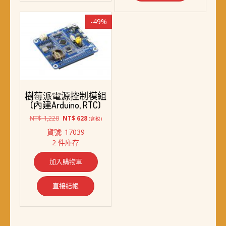
-49%
樹莓派電源控制模組
(內建Arduino, RTC)
原
目
NT$
1,228
NT$
628
(含稅)
始
前
貨號: 17039
價
價
2 件庫存
格：
格：
NT$ 1,228。
NT$ 628。
加入購物車
直接結帳