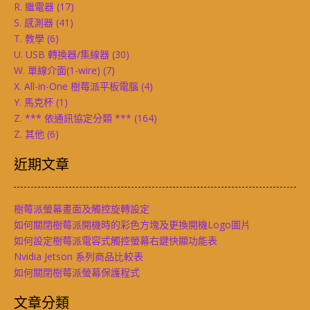
R. 繼電器
(17)
S. 感測器
(41)
T. 教學
(6)
U. USB 轉換器/集線器
(30)
W. 單線介面(1-wire)
(7)
X. All-in-One 樹莓派平板電腦
(4)
Y. 馬克杯
(1)
Z. *** 依通訊協定分類 ***
(164)
Z. 其他
(6)
近期文章
樹莓派螢幕畫面及觸控旋轉設定
如何關閉樹莓派開機時的彩色方塊及更換開機Logo圖片
如何設定樹莓派電容式觸控螢幕右鍵快顯功能表
Nvidia Jetson 系列商品比較表
如何關閉樹莓派螢幕保護程式
文章分類