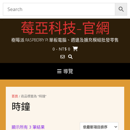
Skip
莓亞科技-官網
to
content
樹莓派 RASPBERRY PI 單板電腦、週邊及擴充模組批發零售
0
- NT$ 0
導覽
首頁
/ 商品標籤為 “時鐘”
時鐘
依
顯示所有 3 筆結果