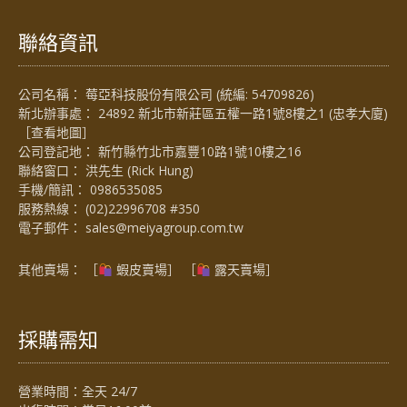
聯絡資訊
公司名稱： 莓亞科技股份有限公司 (統編: 54709826)
新北辦事處： 24892 新北市新莊區五權一路1號8樓之1 (忠孝大廈)
［
查看地圖
］
公司登記地： 新竹縣竹北市嘉豐10路1號10樓之16
聯絡窗口： 洪先生 (Rick Hung)
手機/簡訊：
0986535085
服務熱線：
(02)22996708 #350
電子郵件：
sales@meiyagroup.com.tw
其他賣場： ［
蝦皮賣場
］ ［
露天賣場］
採購需知
營業時間：全天 24/7