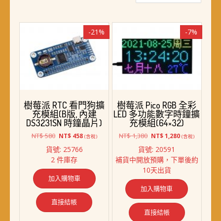
最
新
項
-21%
-7%
目
排
序
樹莓派 RTC 看門狗擴
樹莓派 Pico RGB 全彩
充模組(B版, 內建
LED 多功能數字時鐘擴
DS3231SN 時鐘晶片)
充模組(64×32)
原
目
原
目
NT$
580
NT$
1,380
NT$
458
NT$
1,280
(含稅)
(含稅)
始
前
始
前
貨號: 25766
貨號: 20591
價
價
價
價
2 件庫存
補貨中開放預購，下單後約
格：
格：
格：
格：
10天出貨
NT$ 580。
NT$ 458。
NT$ 1,380。
NT$ 1,280。
加入購物車
加入購物車
直接結帳
直接結帳