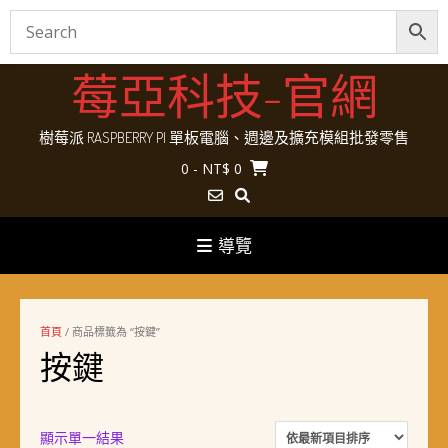
Skip
莓亞科技-官網
to
content
樹莓派 RASPBERRY PI 單板電腦、週邊及擴充模組批發零售
0
- NT$ 0
導覽
首頁
/ 商品標籤為 “按鍵”
按鍵
顯示單一結果