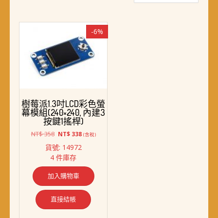
-6%
樹莓派1.3吋LCD彩色螢
幕模組(240×240, 內建3
按鍵1搖桿)
原
目
NT$
358
NT$
338
(含稅)
始
前
貨號: 14972
價
價
4 件庫存
格：
格：
NT$ 358。
NT$ 338。
加入購物車
直接結帳