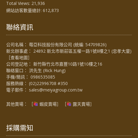
Total Views:
21,936
網站訪客數量總計:
612,873
聯絡資訊
公司名稱： 莓亞科技股份有限公司 (統編: 54709826)
新北辦事處： 24892 新北市新莊區五權一路1號8樓之1 (忠孝大廈)
［
查看地圖
］
公司登記地： 新竹縣竹北市嘉豐10路1號10樓之16
聯絡窗口： 洪先生 (Rick Hung)
手機/簡訊：
0986535085
服務熱線：
(02)22996708 #350
電子郵件：
sales@meiyagroup.com.tw
其他賣場： ［
蝦皮賣場
］ ［
露天賣場］
採購需知