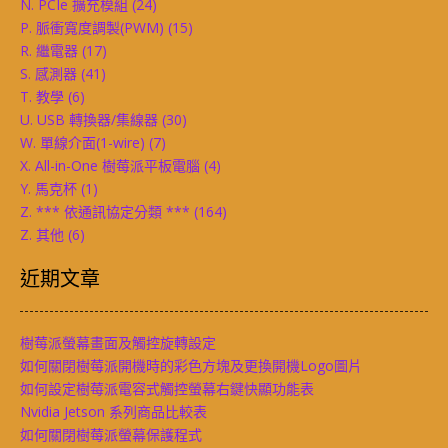
N. PCIe 擴充模組
(24)
P. 脈衝寬度調製(PWM)
(15)
R. 繼電器
(17)
S. 感測器
(41)
T. 教學
(6)
U. USB 轉換器/集線器
(30)
W. 單線介面(1-wire)
(7)
X. All-in-One 樹莓派平板電腦
(4)
Y. 馬克杯
(1)
Z. *** 依通訊協定分類 ***
(164)
Z. 其他
(6)
近期文章
樹莓派螢幕畫面及觸控旋轉設定
如何關閉樹莓派開機時的彩色方塊及更換開機Logo圖片
如何設定樹莓派電容式觸控螢幕右鍵快顯功能表
Nvidia Jetson 系列商品比較表
如何關閉樹莓派螢幕保護程式