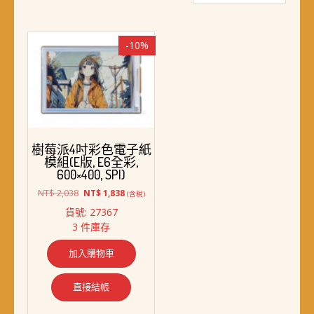
-10%
樹莓派4吋彩色電子紙
模組(E版, E6全彩,
600×400, SPI)
原
目
NT$
2,038
NT$
1,838
(含稅)
始
前
貨號: 27367
價
價
3 件庫存
格：
格：
NT$ 2,038。
NT$ 1,838。
加入購物車
直接結帳