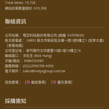
Total Views:
19,726
網站訪客數量總計:
610,308
聯絡資訊
公司名稱： 莓亞科技股份有限公司 (統編: 54709826)
新北辦事處： 24892 新北市新莊區五權一路1號8樓之1 (忠孝大廈)
［
查看地圖
］
公司登記地： 新竹縣竹北市嘉豐10路1號10樓之16
聯絡窗口： 洪先生 (Rick Hung)
手機/簡訊：
0986535085
服務熱線：
(02)22996708 #350
電子郵件：
sales@meiyagroup.com.tw
其他賣場： ［
蝦皮賣場
］ ［
露天賣場］
採購需知