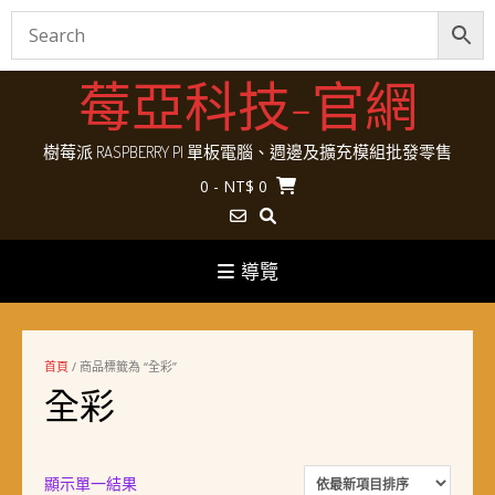
Skip
莓亞科技-官網
to
content
樹莓派 RASPBERRY PI 單板電腦、週邊及擴充模組批發零售
0
- NT$ 0
導覽
首頁
/ 商品標籤為 “全彩”
全彩
顯示單一結果