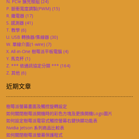
N. PCIe 擴充模組
(24)
P. 脈衝寬度調製(PWM)
(15)
R. 繼電器
(17)
S. 感測器
(41)
T. 教學
(6)
U. USB 轉換器/集線器
(30)
W. 單線介面(1-wire)
(7)
X. All-in-One 樹莓派平板電腦
(4)
Y. 馬克杯
(1)
Z. *** 依通訊協定分類 ***
(164)
Z. 其他
(6)
近期文章
樹莓派螢幕畫面及觸控旋轉設定
如何關閉樹莓派開機時的彩色方塊及更換開機Logo圖片
如何設定樹莓派電容式觸控螢幕右鍵快顯功能表
Nvidia Jetson 系列商品比較表
如何關閉樹莓派螢幕保護程式