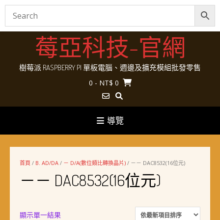
Skip
莓亞科技-官網
to
content
樹莓派 RASPBERRY PI 單板電腦、週邊及擴充模組批發零售
0
- NT$ 0
導覽
首頁
/
B. AD/DA
/
－ D/A(數位類比轉換晶片)
/ －－ DAC8532(16位元)
－－ DAC8532(16位元)
顯示單一結果