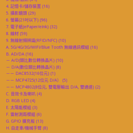
4. 記憶卡/儲存裝置
(16)
5. 攝影鏡頭
(29)
6. 螢幕(21吋以下)
(96)
7. 電子紙(ePaper/eInk)
(32)
8. 線材
(59)
9. 無線射頻辨識(RFID/NFC)
(10)
A. 5G/4G/3G/WIFI/Blue Tooth 無線通訊模組
(16)
B. AD/DA
(16)
－ A/D(類比數位轉換晶片)
(10)
－ D/A(數位類比轉換晶片)
(8)
－－ DAC8532(16位元)
(1)
－－ MCP4725(12位元 D/A）
(5)
－－ MCP4802(8位元, 雙電壓輸出 D/A, 雙通道)
(2)
C. 音效卡及喇叭
(4)
D. RGB LED
(4)
E. 太陽能模組
(3)
F. 雷射測距模組
(6)
G. GPIO 擴充板
(13)
H. 自走車/機械手臂
(8)