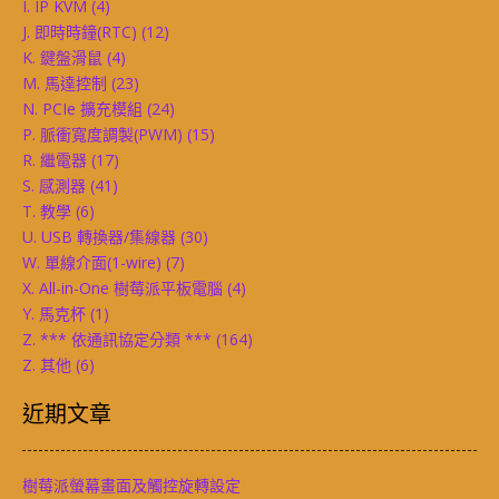
I. IP KVM
(4)
J. 即時時鐘(RTC)
(12)
K. 鍵盤滑鼠
(4)
M. 馬達控制
(23)
N. PCIe 擴充模組
(24)
P. 脈衝寬度調製(PWM)
(15)
R. 繼電器
(17)
S. 感測器
(41)
T. 教學
(6)
U. USB 轉換器/集線器
(30)
W. 單線介面(1-wire)
(7)
X. All-in-One 樹莓派平板電腦
(4)
Y. 馬克杯
(1)
Z. *** 依通訊協定分類 ***
(164)
Z. 其他
(6)
近期文章
樹莓派螢幕畫面及觸控旋轉設定