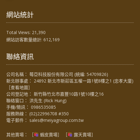
網站統計
Total Views:
21,390
網站訪客數量總計:
612,169
聯絡資訊
公司名稱： 莓亞科技股份有限公司 (統編: 54709826)
新北辦事處： 24892 新北市新莊區五權一路1號8樓之1 (忠孝大廈)
［
查看地圖
］
公司登記地： 新竹縣竹北市嘉豐10路1號10樓之16
聯絡窗口： 洪先生 (Rick Hung)
手機/簡訊：
0986535085
服務熱線：
(02)22996708 #350
電子郵件：
sales@meiyagroup.com.tw
其他賣場： ［
蝦皮賣場
］ ［
露天賣場］