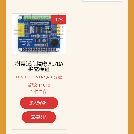
-12%
樹莓派高精密 AD/DA
擴充模組
原
目
NT$
1,858
NT$
1,638
(含稅)
始
前
貨號: 11010
價
價
1 件庫存
格：
格：
NT$ 1,858。
NT$ 1,638。
加入購物車
直接結帳