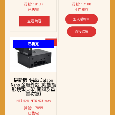
始
前
始
前
貨號: 18137
貨號: 17100
價
價
價
價
已售完
4 件庫存
格：
格：
格：
格：
NT$ 1,500。
NT$ 988。
NT$ 368。
NT$ 298。
加入購物車
查看內容
直接結帳
-6%
已售完
最新版 Nvidia Jetson
Nano 金屬外殼 (附雙攝
影鏡頭支架, 開關及重
置按鍵)
原
目
NT$
528
NT$
498
(含稅)
始
前
貨號: 17855
價
價
已售完
格：
格：