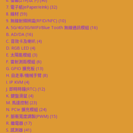
6. 螢幕(21吋以下)
(96)
7. 電子紙(ePaper/eInk)
(32)
8. 線材
(59)
9. 無線射頻辨識(RFID/NFC)
(10)
A. 5G/4G/3G/WIFI/Blue Tooth 無線通訊模組
(16)
B. AD/DA
(16)
C. 音效卡及喇叭
(4)
D. RGB LED
(4)
E. 太陽能模組
(3)
F. 雷射測距模組
(6)
G. GPIO 擴充板
(13)
H. 自走車/機械手臂
(8)
I. IP KVM
(4)
J. 即時時鐘(RTC)
(12)
K. 鍵盤滑鼠
(4)
M. 馬達控制
(23)
N. PCIe 擴充模組
(24)
P. 脈衝寬度調製(PWM)
(15)
R. 繼電器
(17)
S. 感測器
(41)