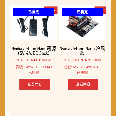
-14%
-9%
已售完
已售完
Nvidia Jetson Nano電源
Nvidia Jetson Nano 冷風
(5V, 4A, DC Jack)
扇
原
目
原
目
NT$
368
NT$
1,080
NT$
318
NT$
980
(含稅)
(含稅)
始
前
始
前
貨號: MYS-313080343
貨號: MYS-114992049
價
價
價
價
已售完
已售完
格：
格：
格：
格：
NT$ 368。
NT$ 318。
NT$ 1,080。
NT$ 980。
查看內容
查看內容