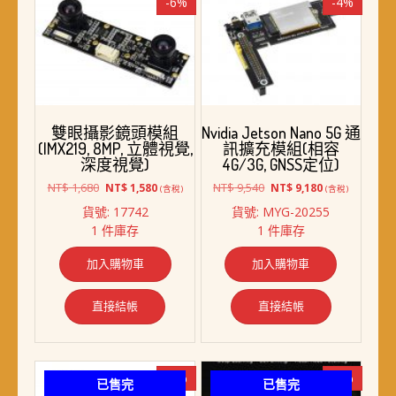
-6%
-4%
雙眼攝影鏡頭模組
Nvidia Jetson Nano 5G 通
(IMX219, 8MP, 立體視覺,
訊擴充模組(相容
深度視覺)
4G/3G, GNSS定位)
原
目
原
目
NT$
1,680
NT$
9,540
NT$
1,580
NT$
9,180
(含稅)
(含稅)
始
前
始
前
貨號: 17742
貨號: MYG-20255
價
價
價
價
1 件庫存
1 件庫存
格：
格：
格：
格：
NT$ 1,680。
NT$ 1,580。
NT$ 9,540。
NT$ 9,180。
加入購物車
加入購物車
直接結帳
直接結帳
-6%
-5%
已售完
已售完