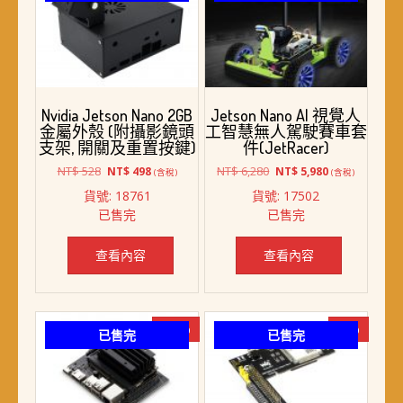
Nvidia Jetson Nano 2GB
Jetson Nano AI 視覺人
金屬外殼 (附攝影鏡頭
工智慧無人駕駛賽車套
支架, 開關及重置按鍵)
件(JetRacer)
原
目
原
目
NT$
528
NT$
6,280
NT$
498
NT$
5,980
(含稅)
(含稅)
始
前
始
前
貨號: 18761
貨號: 17502
價
價
價
價
已售完
已售完
格：
格：
格：
格：
NT$ 528。
NT$ 498。
NT$ 6,280。
NT$ 5,980。
查看內容
查看內容
-49%
-9%
已售完
已售完