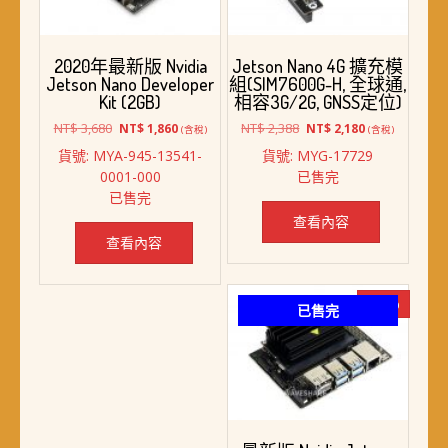
2020年最新版 Nvidia
Jetson Nano 4G 擴充模
Jetson Nano Developer
組(SIM7600G-H, 全球通,
Kit (2GB)
相容3G/2G, GNSS定位)
原
目
原
目
NT$
3,680
NT$
2,388
NT$
1,860
NT$
2,180
(含稅)
(含稅)
始
前
始
前
貨號: MYA-945-13541-
貨號: MYG-17729
價
價
價
價
0001-000
已售完
格：
格：
格：
格：
已售完
NT$ 3,680。
NT$ 1,860。
NT$ 2,388。
NT$ 2,180。
查看內容
查看內容
-22%
已售完