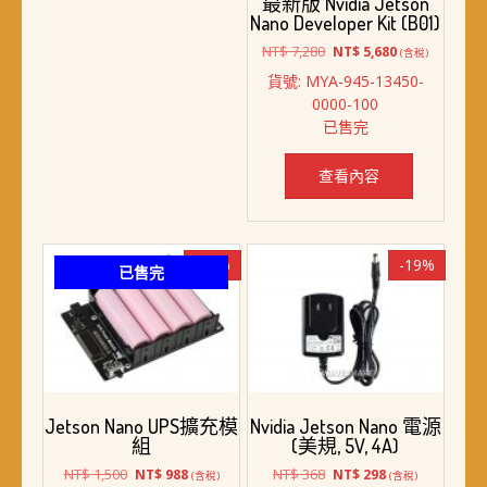
最新版 Nvidia Jetson
Nano Developer Kit (B01)
原
目
NT$
7,280
NT$
5,680
(含稅)
始
前
貨號: MYA-945-13450-
價
價
0000-100
格：
格：
已售完
NT$ 7,280。
NT$ 5,680。
查看內容
-34%
-19%
已售完
Jetson Nano UPS擴充模
Nvidia Jetson Nano 電源
組
(美規, 5V, 4A)
原
目
原
目
NT$
1,500
NT$
368
NT$
988
NT$
298
(含稅)
(含稅)