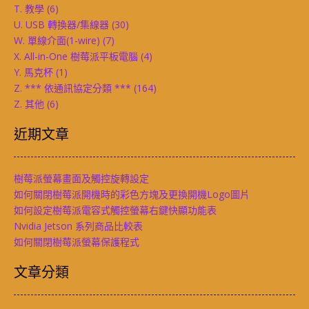
T. 教學
(6)
U. USB 轉換器/集線器
(30)
W. 單線介面(1-wire)
(7)
X. All-in-One 樹莓派平板電腦
(4)
Y. 馬克杯
(1)
Z. *** 依通訊協定分類 ***
(164)
Z. 其他
(6)
近期文章
樹莓派螢幕畫面及觸控旋轉設定
如何關閉樹莓派開機時的彩色方塊及更換開機Logo圖片
如何設定樹莓派電容式觸控螢幕右鍵快顯功能表
Nvidia Jetson 系列商品比較表
如何關閉樹莓派螢幕保護程式
文章分類