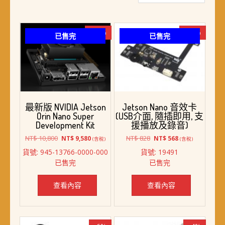
最
新
項
-11%
-31%
已售完
已售完
目
排
序
最新版 NVIDIA Jetson
Jetson Nano 音效卡
Orin Nano Super
(USB介面, 隨插即用, 支
Development Kit
援播放及錄音)
原
目
原
目
NT$
10,800
NT$
828
NT$
9,580
NT$
568
(含稅)
(含稅)
始
前
始
前
貨號: 945-13766-0000-000
貨號: 19491
價
價
價
價
已售完
已售完
格：
格：
格：
格：
NT$ 10,800。
NT$ 9,580。
NT$ 828。
NT$ 568。
查看內容
查看內容