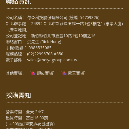
聯絡資訊
公司名稱： 莓亞科技股份有限公司 (統編: 54709826)
新北辦事處： 24892 新北市新莊區五權一路1號8樓之1 (忠孝大廈)
［
查看地圖
］
公司登記地： 新竹縣竹北市嘉豐10路1號10樓之16
聯絡窗口： 洪先生 (Rick Hung)
手機/簡訊：
0986535085
服務熱線：
(02)22996708 #350
電子郵件：
sales@meiyagroup.com.tw
其他賣場： ［
蝦皮賣場
］ ［
露天賣場］
採購需知
營業時間：全天 24/7
出貨時間：當日16:00前
(14:00後訂單安排次日出貨)