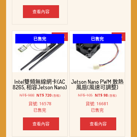
NT$ 528。
NT$ 498。
查看內容
-27%
-7%
已售完
已售完
Intel雙頻無線網卡(AC
Jetson Nano PWM 散熱
8265, 相容Jetson Nano)
風扇(風速可調整)
原
目
原
目
NT$
988
NT$
105
NT$
720
NT$
98
(含稅)
(含稅)
始
前
始
前
貨號: 16578
貨號: 16681
價
價
價
價
已售完
已售完
格：
格：
格：
格：
NT$ 988。
NT$ 720。
NT$ 105。
NT$ 98。
查看內容
查看內容