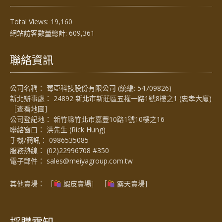
Total Views:
19,160
網站訪客數量總計:
609,361
聯絡資訊
公司名稱： 莓亞科技股份有限公司 (統編: 54709826)
新北辦事處： 24892 新北市新莊區五權一路1號8樓之1 (忠孝大廈)
［
查看地圖
］
公司登記地： 新竹縣竹北市嘉豐10路1號10樓之16
聯絡窗口： 洪先生 (Rick Hung)
手機/簡訊：
0986535085
服務熱線：
(02)22996708 #350
電子郵件：
sales@meiyagroup.com.tw
其他賣場： ［
蝦皮賣場
］ ［
露天賣場］
採購需知