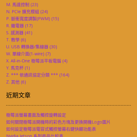
M. 馬達控制
(23)
N. PCIe 擴充模組
(24)
P. 脈衝寬度調製(PWM)
(15)
R. 繼電器
(17)
S. 感測器
(41)
T. 教學
(6)
U. USB 轉換器/集線器
(30)
W. 單線介面(1-wire)
(7)
X. All-in-One 樹莓派平板電腦
(4)
Y. 馬克杯
(1)
Z. *** 依通訊協定分類 ***
(164)
Z. 其他
(6)
近期文章
樹莓派螢幕畫面及觸控旋轉設定
如何關閉樹莓派開機時的彩色方塊及更換開機Logo圖片
如何設定樹莓派電容式觸控螢幕右鍵快顯功能表
Nvidia Jetson 系列商品比較表