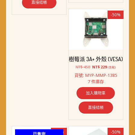
直接結帳
-50%
樹莓派 3A+ 外殼 (VESA)
原
目
NT$
458
NT$
229
(含稅)
始
前
貨號: MYP-MMP-1385
價
價
7 件庫存
格：
格：
NT$ 458。
NT$ 229。
加入購物車
直接結帳
-30%
-50%
已售完