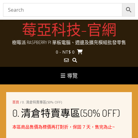
Skip
莓亞科技-官網
to
content
樹莓派 RASPBERRY PI 單板電腦、週邊及擴充模組批發零售
0
- NT$ 0
導覽
首頁
/ 0. 清倉特賣專區(50% OFF)
0. 清倉特賣專區(50% OFF)
本區商品售價為標價再打對折，保固 7 天，售完為止~