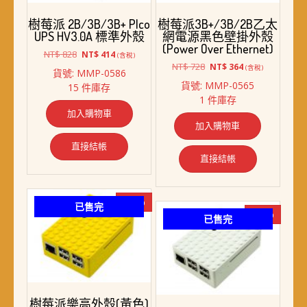
樹莓派 2B/3B/3B+ PIco
樹莓派3B+/3B/2B乙太
UPS HV3.0A 標準外殼
網電源黑色壁掛外殼
(Power Over Ethernet)
原
目
NT$
828
NT$
414
(含稅)
始
前
原
目
NT$
728
NT$
364
(含稅)
貨號: MMP-0586
價
價
始
前
貨號: MMP-0565
15 件庫存
格：
格：
價
價
1 件庫存
NT$ 828。
NT$ 414。
格：
格：
加入購物車
NT$ 728。
NT$ 364。
加入購物車
直接結帳
直接結帳
-50%
已售完
-50%
已售完
樹莓派樂高外殼(黃色)