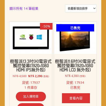
依
顯示所有 14 筆結果
最
新
項
-50%
已售完
目
排
序
樹莓派13.3吋(H)電容式
樹莓派11.6吋(H)電容式
觸控螢幕(1920×1080
觸控螢幕(1920×1080
HDMI IPS無外殼)
HDMI LCD 無外殼)
原
目
NT$
4,580
NT$
4,380
NT$
2,290
(含稅)
(含稅)
始
前
貨號: 17937
貨號: 17934
價
價
1 件庫存
已售完
格：
格：
NT$ 4,580。
NT$ 2,290。
加入購物車
查看內容