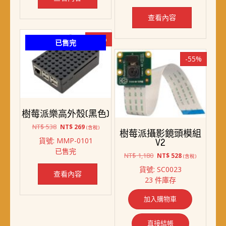
NT$ 538。
NT$ 269。
查看內容
-50%
已售完
-55%
樹莓派樂高外殼(黑色)
原
目
NT$
538
NT$
269
(含稅)
樹莓派攝影鏡頭模組
始
前
貨號: MMP-0101
V2
價
價
已售完
格：
格：
原
目
NT$
1,180
NT$
528
(含稅)
NT$ 538。
NT$ 269。
始
前
貨號: SC0023
價
價
查看內容
23 件庫存
格：
格：
NT$ 1,180。
NT$ 528。
加入購物車
直接結帳