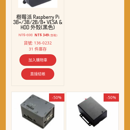
樹莓派 Raspberry Pi
3B+/3B/2B/B+ VESA &
HDD 外殼(黑色)
原
目
NT$
698
NT$
349
(含稅)
始
前
貨號: 136-0232
價
價
31 件庫存
格：
格：
NT$ 698。
NT$ 349。
加入購物車
直接結帳
-50%
-50%