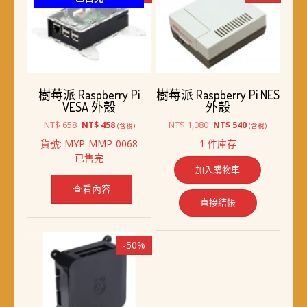
樹莓派 Raspberry Pi
樹莓派 Raspberry Pi NES
VESA 外殼
外殼
原
目
原
目
NT$
658
NT$
1,080
NT$
458
NT$
540
(含稅)
(含稅)
始
前
始
前
貨號: MYP-MMP-0068
1 件庫存
價
價
價
價
已售完
格：
格：
格：
格：
加入購物車
NT$ 658。
NT$ 458。
NT$ 1,080。
NT$ 540。
查看內容
直接結帳
-50%