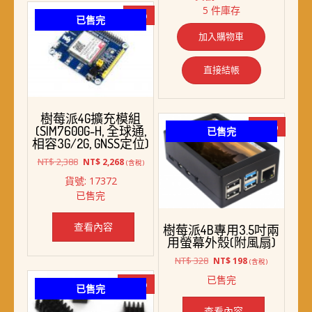
價
價
5 件庫存
格：
格：
-5%
已售完
NT$ 328。
NT$ 268。
加入購物車
直接結帳
樹莓派4G擴充模組
-40%
(SIM7600G-H, 全球通,
已售完
相容3G/2G, GNSS定位)
原
目
NT$
2,388
NT$
2,268
(含稅)
始
前
貨號: 17372
價
價
已售完
格：
格：
NT$ 2,388。
NT$ 2,268。
查看內容
樹莓派4B專用3.5吋兩
用螢幕外殼(附風扇)
原
目
NT$
328
NT$
198
(含稅)
始
前
已售完
-38%
價
價
已售完
格：
格：
NT$ 328。
NT$ 198。
查看內容