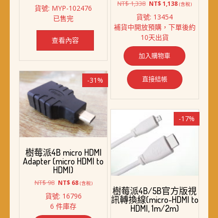
始
前
原
目
NT$
1,338
NT$
1,138
(含稅)
貨號: MYP-102476
價
價
始
前
貨號: 13454
已售完
格：
格：
價
價
補貨中開放預購，下單後約
NT$ 1,180。
NT$ 768。
格：
格：
10天出貨
NT$ 1,338。
NT$ 1,138。
查看內容
加入購物車
直接結帳
-31%
-17%
樹莓派4B micro HDMI
Adapter (micro HDMI to
HDMI)
原
目
NT$
98
NT$
68
(含稅)
樹莓派4B/5B官方版視
始
前
貨號: 16796
訊轉換線(micro-HDMI to
價
價
6 件庫存
HDMI, 1m/2m)
格：
格：
NT$ 98。
NT$ 68。