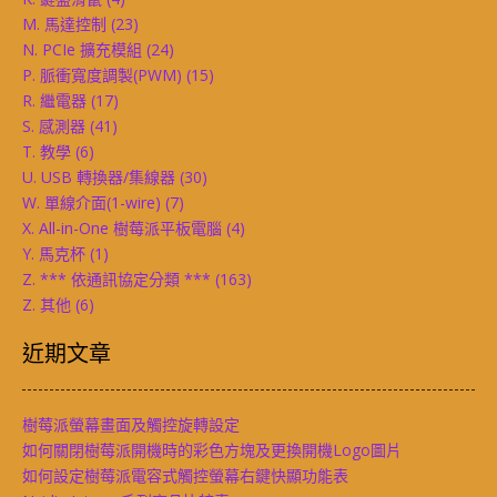
M. 馬達控制
(23)
N. PCIe 擴充模組
(24)
P. 脈衝寬度調製(PWM)
(15)
R. 繼電器
(17)
S. 感測器
(41)
T. 教學
(6)
U. USB 轉換器/集線器
(30)
W. 單線介面(1-wire)
(7)
X. All-in-One 樹莓派平板電腦
(4)
Y. 馬克杯
(1)
Z. *** 依通訊協定分類 ***
(163)
Z. 其他
(6)
近期文章
樹莓派螢幕畫面及觸控旋轉設定
如何關閉樹莓派開機時的彩色方塊及更換開機Logo圖片
如何設定樹莓派電容式觸控螢幕右鍵快顯功能表