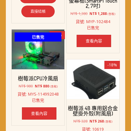
螢幕框(SmartiPi Touch
2, 7吋)
直接結帳
原
目
NT$
1,380
NT$
1,288
(含稅)
始
前
貨號: MYP-102484
價
價
已售完
格：
格：
NT$ 1,380。
NT$ 1,288。
-10%
已售完
查看內容
-18%
樹莓派CPU冷風扇
原
目
NT$
980
NT$
880
(含稅)
始
前
貨號: MYS-114992048
價
價
已售完
格：
格：
NT$ 980。
NT$ 880。
樹莓派 4B 專用鋁合金
壁掛外殼(附風扇)
查看內容
原
目
NT$
328
NT$
268
(含稅)
始
前
貨號: 10619