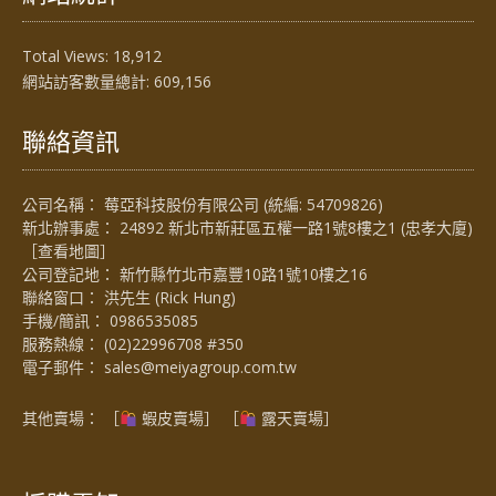
Total Views:
18,912
網站訪客數量總計:
609,156
聯絡資訊
公司名稱： 莓亞科技股份有限公司 (統編: 54709826)
新北辦事處： 24892 新北市新莊區五權一路1號8樓之1 (忠孝大廈)
［
查看地圖
］
公司登記地： 新竹縣竹北市嘉豐10路1號10樓之16
聯絡窗口： 洪先生 (Rick Hung)
手機/簡訊：
0986535085
服務熱線：
(02)22996708 #350
電子郵件：
sales@meiyagroup.com.tw
其他賣場： ［
蝦皮賣場
］ ［
露天賣場］