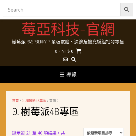
Skip
莓亞科技-官網
to
content
樹莓派 RASPBERRY PI 單板電腦、週邊及擴充模組批發零售
0
- NT$ 0
導覽
首頁
/
0. 樹莓派4B專區
/ 頁面 2
0. 樹莓派4B專區
顯示第 21 至 40 項結果，共