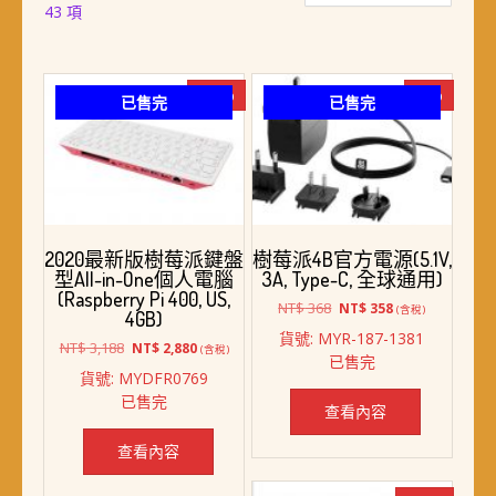
依
43 項
最
新
項
-10%
-3%
已售完
已售完
目
排
序
2020最新版樹莓派鍵盤
樹莓派4B官方電源(5.1V,
型All-in-One個人電腦
3A, Type-C, 全球通用)
(Raspberry Pi 400, US,
原
目
NT$
368
NT$
358
(含稅)
4GB)
始
前
貨號: MYR-187-1381
原
目
價
價
NT$
3,188
NT$
2,880
(含稅)
已售完
始
前
格：
格：
貨號: MYDFR0769
價
價
NT$ 368。
NT$ 358。
已售完
格：
格：
查看內容
NT$ 3,188。
NT$ 2,880。
查看內容