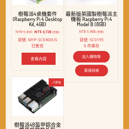
樹莓派4桌機套件
最新版英國製樹莓派主
(Raspberry Pi 4 Desktop
機板 Raspberry Pi 4
Kit, 4GB)
Model B (8GB)
原
目
NT$
5,460
NT$
5,988
NT$
4,728
(含稅)
(含稅)
始
前
貨號: MYP-SC0400US
貨號: SC0195
價
價
已售完
6 件庫存
格：
格：
NT$ 5,460。
NT$ 4,728。
加入購物車
查看內容
直接結帳
-18%
樹莓派4B盔甲鋁合金