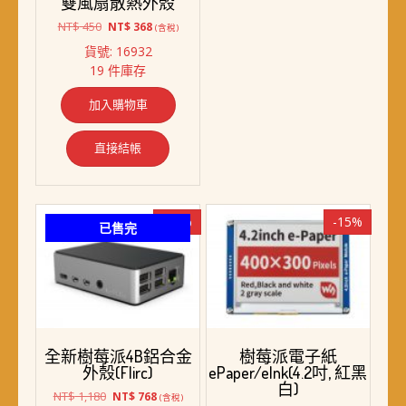
雙風扇散熱外殼
原
目
NT$
450
NT$
368
(含稅)
始
前
貨號: 16932
價
價
19 件庫存
格：
格：
NT$ 450。
NT$ 368。
加入購物車
直接結帳
-35%
-15%
已售完
全新樹莓派4B鋁合金
樹莓派電子紙
外殼(Flirc)
ePaper/eInk(4.2吋, 紅黑
白)
原
目
NT$
1,180
NT$
768
(含稅)