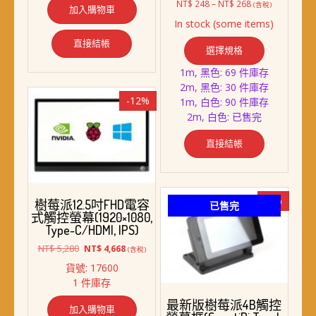
價
NT$
248
–
NT$
268
(含稅)
加入購物車
格
In stock (some items)
範
此
圍：
直接結帳
選擇規格
產
NT$ 248
品
到
1m, 黑色: 69 件庫存
NT$ 268
有
2m, 黑色: 30 件庫存
多
-12%
1m, 白色: 90 件庫存
種
2m, 白色: 已售完
款
式。
直接結帳
可
在
產
品
-7%
樹莓派12.5吋FHD電容
已售完
頁
式觸控螢幕(1920×1080,
Type-C/HDMI, IPS)
面
選
原
目
NT$
5,280
NT$
4,668
(含稅)
擇
始
前
貨號: 17600
價
價
選
1 件庫存
格：
格：
項
NT$ 5,280。
NT$ 4,668。
最新版樹莓派4B觸控
加入購物車