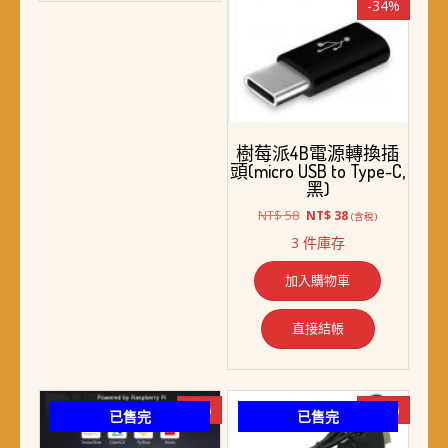
-34%
樹莓派4B電源轉換插
頭(micro USB to Type-C,
黑)
原
目
NT$
58
NT$
38
(含稅)
始
前
3 件庫存
價
價
格：
格：
加入購物車
NT$ 58。
NT$ 38。
直接結帳
-5%
-31%
已售完
已售完