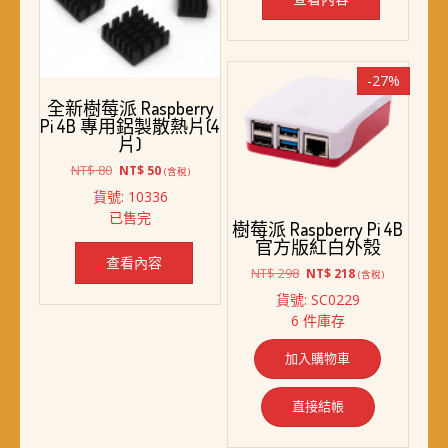
-27%
全新樹莓派 Raspberry
Pi 4B 專用鋁製散熱片(4
片)
原
目
NT$
80
NT$
50
(含稅)
始
前
貨號: 10336
價
價
已售完
格：
格：
樹莓派 Raspberry Pi 4B
NT$ 80。
NT$ 50。
官方版紅白外殼
查看內容
原
目
NT$
298
NT$
218
(含稅)
始
前
貨號: SC0229
價
價
6 件庫存
格：
格：
NT$ 298。
NT$ 218。
加入購物車
直接結帳