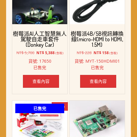
樹莓派AI人工智慧無人
樹莓派4B/5B視訊轉換
駕駛自走車套件
線(micro-HDMI to HDMI,
(Donkey Car)
1.5M)
原
目
原
目
NT$
5,700
NT$
228
NT$
5,388
NT$
158
(含稅)
(含稅)
始
前
始
前
貨號: 17650
貨號: MYT-150HDMI01
價
價
價
價
已售完
已售完
格：
格：
格：
格：
NT$ 5,700。
NT$ 5,388。
NT$ 228。
NT$ 158。
查看內容
查看內容
-13%
已售完