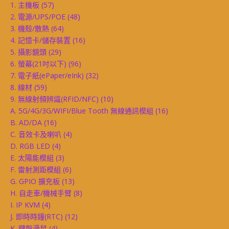
1. 主機板
(57)
2. 電源/UPS/POE
(48)
3. 機殼/散熱
(64)
4. 記憶卡/儲存裝置
(16)
5. 攝影鏡頭
(29)
6. 螢幕(21吋以下)
(96)
7. 電子紙(ePaper/eInk)
(32)
8. 線材
(59)
9. 無線射頻辨識(RFID/NFC)
(10)
A. 5G/4G/3G/WIFI/Blue Tooth 無線通訊模組
(16)
B. AD/DA
(16)
C. 音效卡及喇叭
(4)
D. RGB LED
(4)
E. 太陽能模組
(3)
F. 雷射測距模組
(6)
G. GPIO 擴充板
(13)
H. 自走車/機械手臂
(8)
I. IP KVM
(4)
J. 即時時鐘(RTC)
(12)
K. 鍵盤滑鼠
(4)