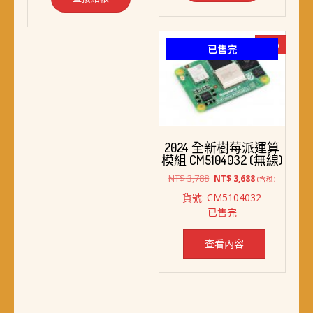
-3%
已售完
2024 全新樹莓派運算
模組 CM5104032 (無線)
原
目
NT$
3,788
NT$
3,688
(含稅)
始
前
貨號: CM5104032
價
價
已售完
格：
格：
NT$ 3,788。
NT$ 3,688。
查看內容