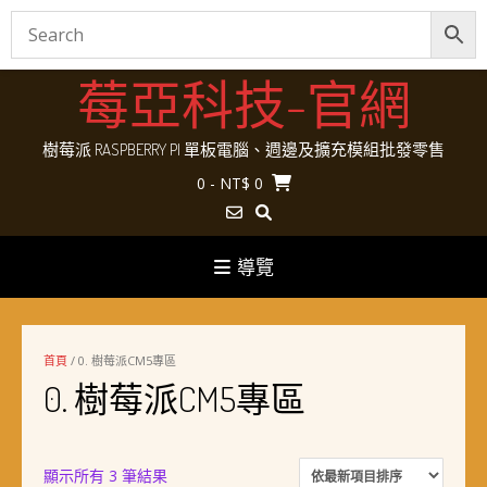
Skip
莓亞科技-官網
to
content
樹莓派 RASPBERRY PI 單板電腦、週邊及擴充模組批發零售
0
- NT$ 0
導覽
首頁
/ 0. 樹莓派CM5專區
0. 樹莓派CM5專區
依
顯示所有 3 筆結果