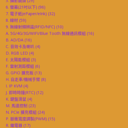
5. 攝影鏡頭
(29)
6. 螢幕(21吋以下)
(96)
7. 電子紙(ePaper/eInk)
(32)
8. 線材
(59)
9. 無線射頻辨識(RFID/NFC)
(10)
A. 5G/4G/3G/WIFI/Blue Tooth 無線通訊模組
(16)
B. AD/DA
(16)
C. 音效卡及喇叭
(4)
D. RGB LED
(4)
E. 太陽能模組
(3)
F. 雷射測距模組
(6)
G. GPIO 擴充板
(13)
H. 自走車/機械手臂
(8)
I. IP KVM
(4)
J. 即時時鐘(RTC)
(12)
K. 鍵盤滑鼠
(4)
M. 馬達控制
(23)
N. PCIe 擴充模組
(24)
P. 脈衝寬度調製(PWM)
(15)
R. 繼電器
(17)