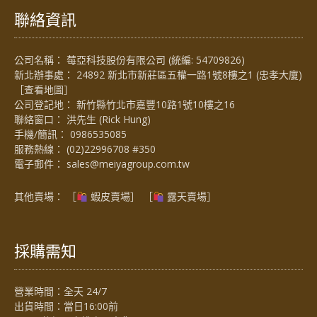
聯絡資訊
公司名稱： 莓亞科技股份有限公司 (統編: 54709826)
新北辦事處： 24892 新北市新莊區五權一路1號8樓之1 (忠孝大廈)
［
查看地圖
］
公司登記地： 新竹縣竹北市嘉豐10路1號10樓之16
聯絡窗口： 洪先生 (Rick Hung)
手機/簡訊：
0986535085
服務熱線：
(02)22996708 #350
電子郵件：
sales@meiyagroup.com.tw
其他賣場： ［
蝦皮賣場
］ ［
露天賣場］
採購需知
營業時間：全天 24/7
出貨時間：當日16:00前