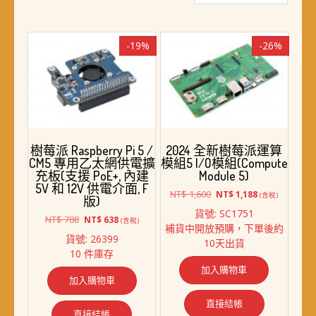
最
新
項
-19%
-26%
目
排
序
樹莓派 Raspberry Pi 5 /
2024 全新樹莓派運算
CM5 專用乙太網供電擴
模組5 I/O模組(Compute
充板(支援 PoE+, 內建
Module 5)
5V 和 12V 供電介面, F
原
目
NT$
1,600
NT$
1,188
(含稅)
版)
始
前
貨號: SC1751
原
目
價
價
NT$
788
NT$
638
(含稅)
補貨中開放預購，下單後約
始
前
格：
格：
貨號: 26399
10天出貨
價
價
NT$ 1,600。
NT$ 1,188。
10 件庫存
格：
格：
加入購物車
NT$ 788。
NT$ 638。
加入購物車
直接結帳
直接結帳