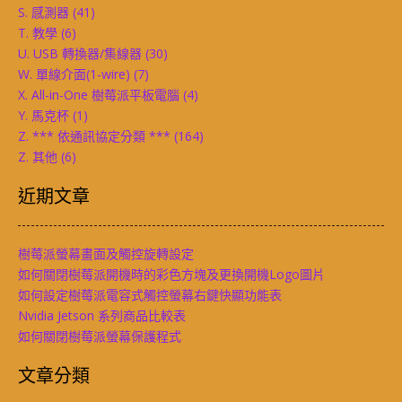
S. 感測器
(41)
T. 教學
(6)
U. USB 轉換器/集線器
(30)
W. 單線介面(1-wire)
(7)
X. All-in-One 樹莓派平板電腦
(4)
Y. 馬克杯
(1)
Z. *** 依通訊協定分類 ***
(164)
Z. 其他
(6)
近期文章
樹莓派螢幕畫面及觸控旋轉設定
如何關閉樹莓派開機時的彩色方塊及更換開機Logo圖片
如何設定樹莓派電容式觸控螢幕右鍵快顯功能表
Nvidia Jetson 系列商品比較表
如何關閉樹莓派螢幕保護程式
文章分類